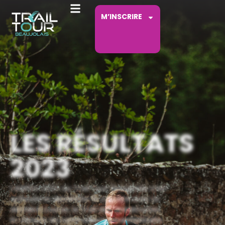
M’INSCRIRE
LES RÉSULTATS
2023
L’édition 2023 du Trail Tour Beaujolais s’est
achevée le dimanche 15 octobre avec la
dernière course, le Trail des Grisemottes.
En clôture de cette saison exceptionnelle,