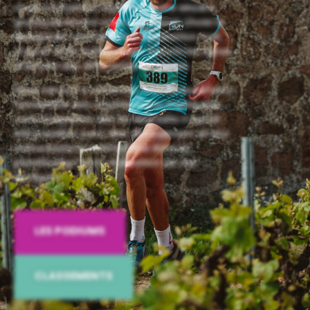
nous souhaitons exprimer notre sincère
gratitude envers vous pour avoir choisi le
Beaujolais comme votre destination trail,
et pour avoir brillamment franchi les lignes
d’arrivée des différentes épreuves.
Nous tenons à remercier chaleureusement
l’ensemble des organisations impliquées,
sans lesquelles rien de tout cela n’aurait
été possible, pour leur dévouement et leur
enthousiasme indéfectible dans la
planification et la réalisation de ces
épreuves.
LES PODIUMS
CLASSEMENTS