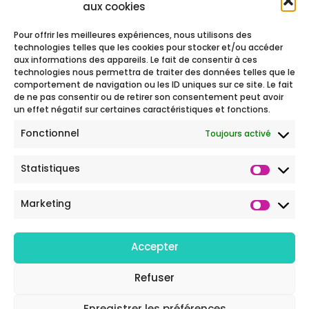
aux cookies
Beaujolais
regroupant
Pour offrir les meilleures expériences, nous utilisons des
technologies telles que les cookies pour stocker et/ou accéder
plus
aux informations des appareils. Le fait de consentir à ces
technologies nous permettra de traiter des données telles que le
de
comportement de navigation ou les ID uniques sur ce site. Le fait
9
de ne pas consentir ou de retirer son consentement peut avoir
un effet négatif sur certaines caractéristiques et fonctions.
courses
Fonctionnel
Toujours activé
chaque
année.
Statistiques
Politique de
Marketing
confidentialité
©
Trail
Accepter
Tour
Beaujolais
Refuser