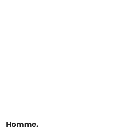
DearFlip : Chargement ...
Homme.